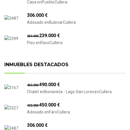
Casa enPuebloCullera
306.000 €
Adosado enBulevarCullera
239.000 €
250.000
Piso enRacoCullera
INMUEBLES DESTACADOS
490.000 €
450.000
Chalet enBonavista - Lago San LorenzoCullera
450.000 €
430.000
Adosado enFaroCullera
306.000 €