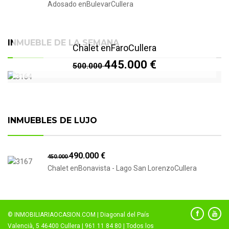
Adosado enBulevarCullera
INMUEBLE DE LA SEMANA
Chalet enFaroCullera
445.000 €
500.000
INMUEBLES DE LUJO
490.000 €
450.000
Chalet enBonavista - Lago San LorenzoCullera
© INMOBILIARIAOCASION.COM | Diagonal del País
Valencià, 5 46400 Cullera | 961 11 84 80 | Todos los