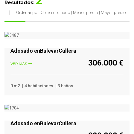
2
Resultados:
Ordenar por:
Orden ordinario
|
Menor precio
|
Mayor precio
VER MÁS
Adosado enBulevarCullera
306.000 €
VER MÁS
0 m2
4 habitaciones
3 baños
VER MÁS
Adosado enBulevarCullera