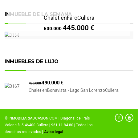
INMUEBLE DE LA SEMANA
Chalet enFaroCullera
445.000 €
500.000
INMUEBLES DE LUJO
490.000 €
450.000
Chalet enBonavista - Lago San LorenzoCullera
© INMOBILIARIAOCASION.COM | Diagonal del País
Valencià, 5 46400 Cullera | 961 11 84 80 | Todos los
derechos reservados |
Aviso legal