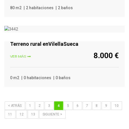
80 m2
2 habitaciones
2 baños
VER MÁS
Terreno rural enVilellaSueca
8.000 €
VER MÁS
0 m2
0 habitaciones
0 baños
< ATRÁS
1
2
3
4
5
6
7
8
9
10
11
12
13
SIGUIENTE >