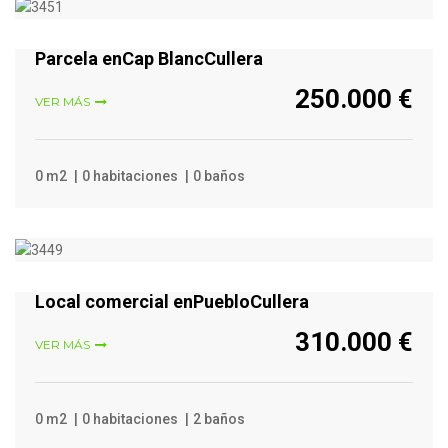
VER MÁS
Parcela enCap BlancCullera
250.000 €
VER MÁS
0 m2
0 habitaciones
0 baños
VER MÁS
Local comercial enPuebloCullera
310.000 €
VER MÁS
0 m2
0 habitaciones
2 baños