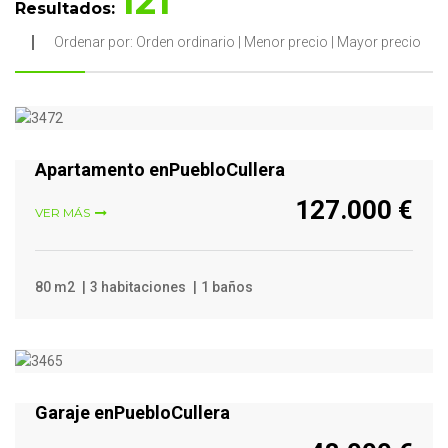
121
Resultados:
Ordenar por:
Orden ordinario
|
Menor precio
|
Mayor precio
VER MÁS
Apartamento enPuebloCullera
127.000 €
VER MÁS
80 m2
3 habitaciones
1 baños
VER MÁS
Garaje enPuebloCullera