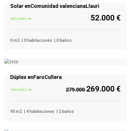
Solar enComunidad valencianaLlauri
52.000 €
VER MÁS
0 m2
0 habitaciones
0 baños
VER MÁS
Dúplex enFaroCullera
269.000 €
279.000
VER MÁS
95 m2
4 habitaciones
2 baños