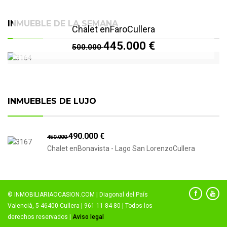
INMUEBLE DE LA SEMANA
Chalet enFaroCullera
445.000 €
500.000
INMUEBLES DE LUJO
490.000 €
450.000
Chalet enBonavista - Lago San LorenzoCullera
© INMOBILIARIAOCASION.COM | Diagonal del País
Valencià, 5 46400 Cullera | 961 11 84 80 | Todos los
derechos reservados |
Aviso legal