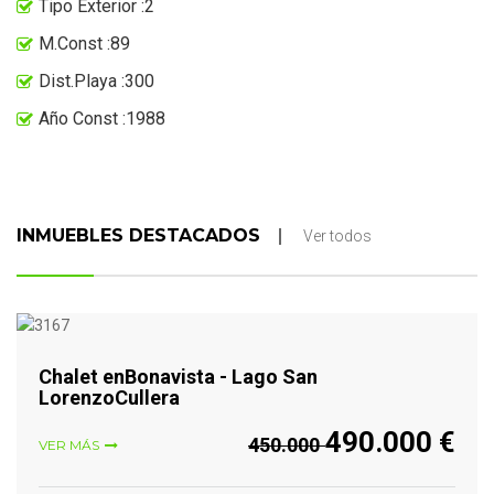
Tipo Exterior :2
M.Const :89
Dist.Playa :300
Año Const :1988
INMUEBLES DESTACADOS
Ver todos
VER MÁS
Chalet enBonavista - Lago San
LorenzoCullera
490.000 €
450.000
VER MÁS