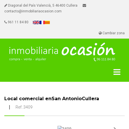
Diagonal del País Valencià, 5 46400 Cullera
contacto@inmobiliariaocasion.com
961 11 84 80
Cambiar zona
Local comercial enSan AntonioCullera
Ref.:3409