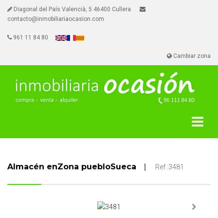
Diagonal del País Valencià, 5 46400 Cullera
contacto@inmobiliariaocasion.com
961 11 84 80
Cambiar zona
Almacén enZona puebloSueca
Ref.:3481