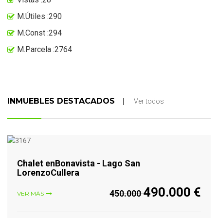
M.Útiles :290
M.Const :294
M.Parcela :2764
INMUEBLES DESTACADOS
Ver todos
VER MÁS
Chalet enBonavista - Lago San
LorenzoCullera
490.000 €
450.000
VER MÁS