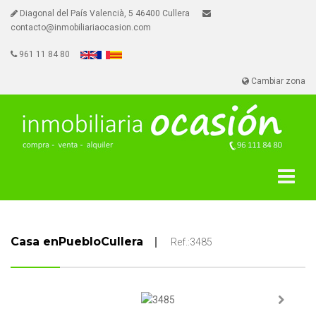
Diagonal del País Valencià, 5 46400 Cullera
contacto@inmobiliariaocasion.com
961 11 84 80
Cambiar zona
Casa enPuebloCullera
Ref.:3485