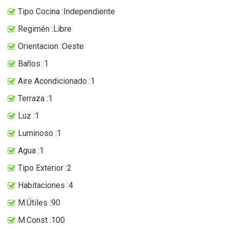
Tipo Cocina :Independiente
Regimén :Libre
Orientacion :Oeste
Baños :1
Aire Acondicionado :1
Terraza :1
Luz :1
Luminoso :1
Agua :1
Tipo Exterior :2
Habitaciones :4
M.Útiles :90
M.Const :100