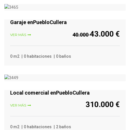
VER MÁS
Garaje enPuebloCullera
43.000 €
40.000
VER MÁS
0 m2
0 habitaciones
0 baños
VER MÁS
Local comercial enPuebloCullera
310.000 €
VER MÁS
0 m2
0 habitaciones
2 baños