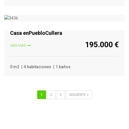
VER MÁS
Casa enPuebloCullera
195.000 €
VER MÁS
0 m2
4 habitaciones
1 baños
1
2
3
SIGUIENTE >