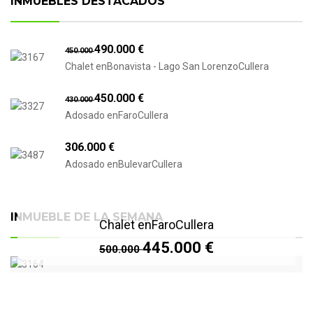
INMUEBLES DESTACADOS
490.000 €
450.000
Chalet enBonavista - Lago San LorenzoCullera
450.000 €
430.000
Adosado enFaroCullera
306.000 €
Adosado enBulevarCullera
INMUEBLE DE LA SEMANA
Chalet enFaroCullera
445.000 €
500.000