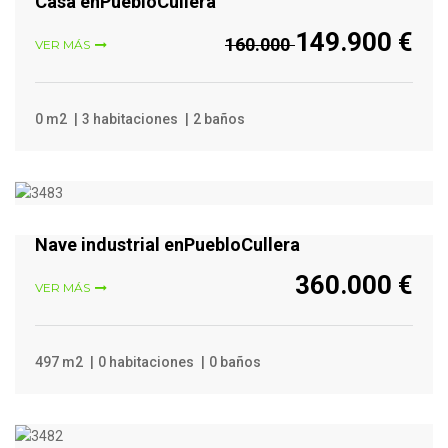
Casa enPuebloCullera
149.900 €
160.000
VER MÁS
0 m2
3 habitaciones
2 baños
VER MÁS
Nave industrial enPuebloCullera
360.000 €
VER MÁS
497 m2
0 habitaciones
0 baños
VER MÁS