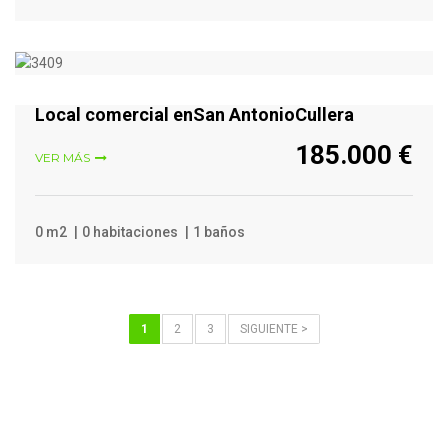
VER MÁS
Local comercial enSan AntonioCullera
185.000 €
VER MÁS
0 m2
0 habitaciones
1 baños
1
2
3
SIGUIENTE >