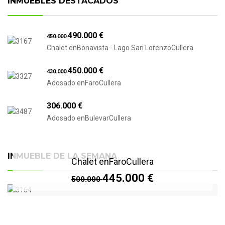
INMUEBLES DESTACADOS
490.000 €
450.000
Chalet enBonavista - Lago San LorenzoCullera
450.000 €
430.000
Adosado enFaroCullera
306.000 €
Adosado enBulevarCullera
INMUEBLE DE LA SEMANA
Chalet enFaroCullera
445.000 €
500.000