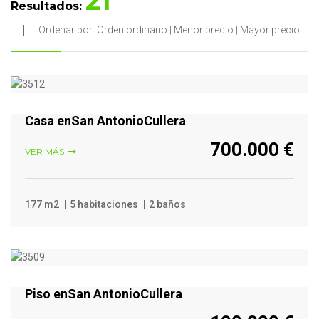
21
Resultados:
Ordenar por:
Orden ordinario
|
Menor precio
|
Mayor precio
VER MÁS
Casa enSan AntonioCullera
700.000 €
VER MÁS
177 m2
5 habitaciones
2 baños
VER MÁS
Piso enSan AntonioCullera