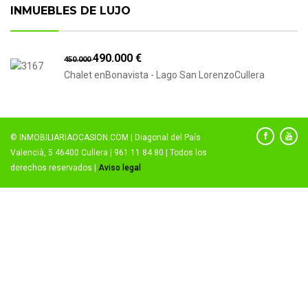
INMUEBLES DE LUJO
490.000 €
450.000
Chalet enBonavista - Lago San LorenzoCullera
© INMOBILIARIAOCASION.COM | Diagonal del País
Valencià, 5 46400 Cullera | 961 11 84 80 | Todos los
derechos reservados |
Aviso legal