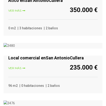
Ático enSan AntonioCullera
350.000 €
VER MÁS
0 m2
3 habitaciones
2 baños
VER MÁS
Local comercial enSan AntonioCullera
235.000 €
VER MÁS
96 m2
0 habitaciones
2 baños
VER MÁS