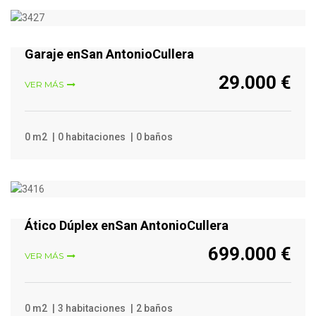
VER MÁS
Garaje enSan AntonioCullera
29.000 €
VER MÁS
0 m2
0 habitaciones
0 baños
VER MÁS
Ático Dúplex enSan AntonioCullera
699.000 €
VER MÁS
0 m2
3 habitaciones
2 baños